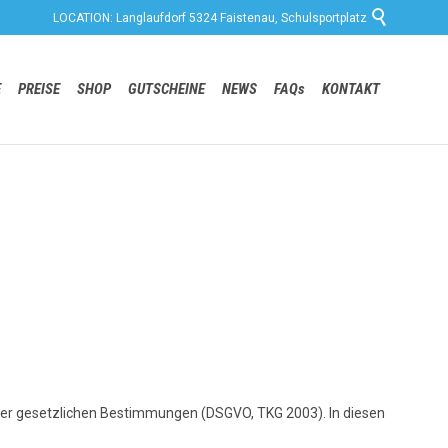

LOCATION: Langlaufdorf 5324 Faistenau, Schulsportplatz
Skip
E
PREISE
SHOP
GUTSCHEINE
NEWS
FAQs
KONTAKT
to
content
e der gesetzlichen Bestimmungen (DSGVO, TKG 2003). In diesen