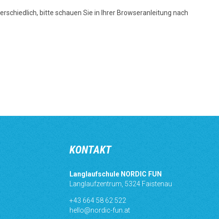
rschiedlich, bitte schauen Sie in Ihrer Browseranleitung nach
KONTAKT
Langlaufschule NORDIC FUN
Langlaufzentrum, 5324 Faistenau
+43 664 58 62 522
hello@nordic-fun.at