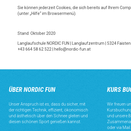
Sie können jederzeit Cookies, die sich bereits auf Ihrem Comp
(unter „Hilfe“ im Browsermenü).
Stand: Oktober 2020
Langlaufschule NORDIC FUN | Langlaufzentrum | 5324 Faiste
+43 664 58 62 522 | hello@nordic-fun.at
ÜBER NORDIC FUN
KURS BU
Unser Anspruch ist es, dass du sicher, mit
Wir freuen un
der richtigen Technik, effizient, ökonomisch
Kursbuchung
und ästhetisch über den Schnee gleiten und
und unsere B
diesen schönen Sport genießen kannst.
Zusammenarb
oder via Mail.