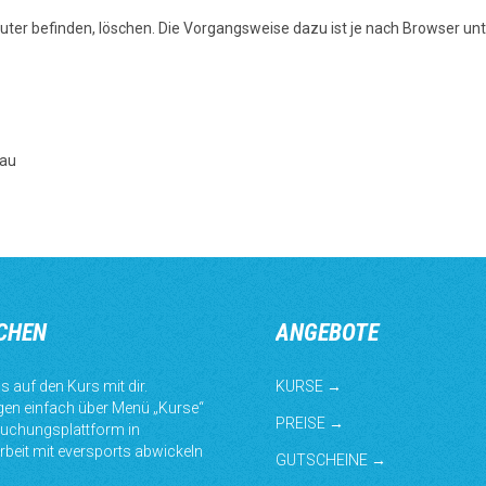
uter befinden, löschen. Die Vorgangsweise dazu ist je nach Browser unte
nau
CHEN
ANGEBOTE
s auf den Kurs mit dir.
KURSE →
en einfach über Menü „Kurse“
PREISE →
uchungsplattform in
eit mit eversports abwickeln
GUTSCHEINE →