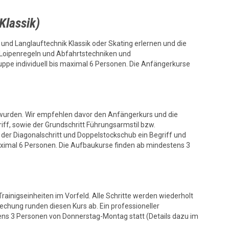
Klassik)
nd Langlauftechnik Klassik oder Skating erlernen und die
ie Loipenregeln und Abfahrtstechniken und
uppe individuell bis maximal 6 Personen. Die Anfängerkurse
t wurden. Wir empfehlen davor den Anfängerkurs und die
ff, sowie der Grundschritt Führungsarmstil bzw.
 der Diagonalschritt und Doppelstockschub ein Begriff und
maximal 6 Personen. Die Aufbaukurse finden ab mindestens 3
Trainigseinheiten im Vorfeld. Alle Schritte werden wiederholt
echung runden diesen Kurs ab. Ein professioneller
tens 3 Personen von Donnerstag-Montag statt (Details dazu im