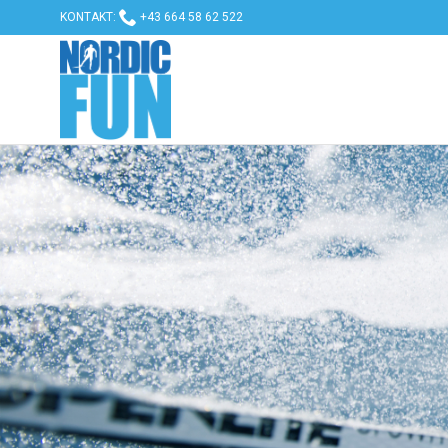

KONTAKT:
+43 664 58 62 522