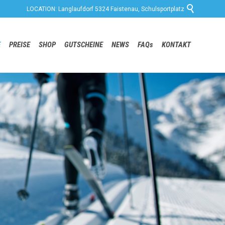

LOCATION: Langlaufdorf 5324 Faistenau, Schulsportplatz
Skip
E
PREISE
SHOP
GUTSCHEINE
NEWS
FAQs
KONTAKT
to
content