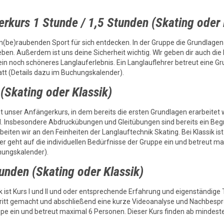
rkurs 1 Stunde / 1,5 Stunden (Skating oder 
e)raubenden Sport für sich entdecken. In der Gruppe die Grundlagen u
leben. Außerdem ist uns deine Sicherheit wichtig. WIr geben dir auch d
n noch schöneres Langlauferlebnis. Ein Langlauflehrer betreut eine Gr
tt (Details dazu im Buchungskalender).
(Skating oder Klassik)
st unser Anfängerkurs, in dem bereits die ersten Grundlagen erarbeite
d. Insbesondere Abdruckübungen und Gleitübungen sind bereits ein Begri
en wir an den Feinheiten der Langlauftechnik Skating. Bei Klassik ist
rer geht auf die individuellen Bedürfnisse der Gruppe ein und betreut 
hungskalender).
tunden (Skating oder Klassik)
k ist Kurs I und II und oder entsprechende Erfahrung und eigenständige 
chritt gemacht und abschließend eine kurze Videoanalyse und Nachbespr
ruppe ein und betreut maximal 6 Personen. Dieser Kurs finden ab mindes