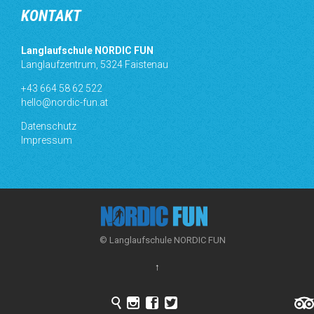
KONTAKT
Langlaufschule NORDIC FUN
Langlaufzentrum, 5324 Faistenau
+43 664 58 62 522
hello@nordic-fun.at
Datenschutz
Impressum
© Langlaufschule NORDIC FUN
↑



