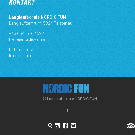
KONTAKT
Langlaufschule NORDIC FUN
Langlaufzentrum, 5324 Faistenau
+43 664 58 62 522
hello@nordic-fun.at
Datenschutz
Impressum
© Langlaufschule NORDIC FUN
↑



