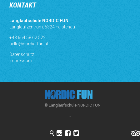
KONTAKT
Langlaufschule NORDIC FUN
Langlaufzentrum, 5324 Faistenau
+43 664 58 62 522
hello@nordic-fun.at
Datenschutz
Impressum
© Langlaufschule NORDIC FUN
↑



