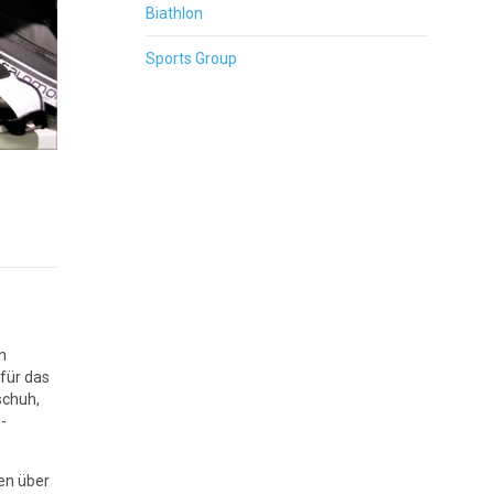
Biathlon
Sports Group
n
 für das
schuh,
-
en über