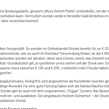
 eine Bindungsplatte, genannt „Move Switch Platte“ entwickelte, mit der 
schieben kann. Vermutlich werden andere Hersteller bald ähnliches im
 aber verzichten können!
en festgestellt. So werden im Onlinehandel Stöcke bereits für ca. € 25.
arbonstöcke, wie sie auch im Rennlauf Verwendung finden, an die € 400
 Alustöcken würden wir abraten, diese sind schwer, weich, das Gewicht sc
tät. Grundsätzlich gilt, je sportlicher umso steifer soll der Stock sein. Ei
ispanne etwa zwischen € 100 und € 200.-) sicherlich mehr Freude haben
greifen.
Langlaufstockes. Korkgriffe sind angenehmer als Kunstleder (werden gli
lfältige Auswahl. Für eine gute Führung haben sich die Handschlaufen mi
Stöcke gibt es auch mit dem sogenannten „Trigger“ System. Bei diese
l ein- und ausklicken. Die eingebaute Verdreh Sicherheit – der Stock
ätzlichen Vorteil.
gende Formel anwenden: