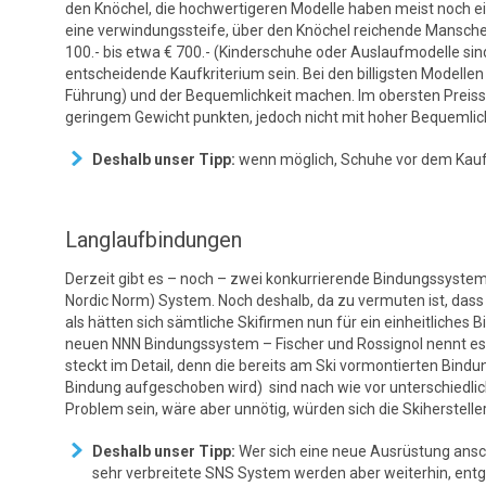
den Knöchel, die hochwertigeren Modelle haben meist noch ei
eine verwindungssteife, über den Knöchel reichende Mansche
100.- bis etwa € 700.- (Kinderschuhe oder Auslaufmodelle sind
entscheidende Kaufkriterium sein. Bei den billigsten Modelle
Führung) und der Bequemlichkeit machen. Im obersten Preiss
geringem Gewicht punkten, jedoch nicht mit hoher Bequemlich
Deshalb unser Tipp:
wenn möglich, Schuhe vor dem Kauf s
Langlaufbindungen
Derzeit gibt es – noch – zwei konkurrierende Bindungssyst
Nordic Norm) System. Noch deshalb, da zu vermuten ist, dass
als hätten sich sämtliche Skifirmen nun für ein einheitliches
neuen NNN Bindungssystem – Fischer und Rossignol nennt es 
steckt im Detail, denn die bereits am Ski vormontierten Bindu
Bindung aufgeschoben wird) sind nach wie vor unterschiedlich.
Problem sein, wäre aber unnötig, würden sich die Skihersteller
Deshalb unser Tipp:
Wer sich eine neue Ausrüstung ansc
sehr verbreitete SNS System werden aber weiterhin, ent