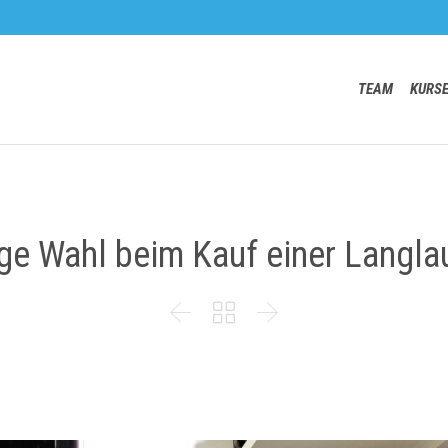
TEAM
KURS
tige Wahl beim Kauf einer Langl


