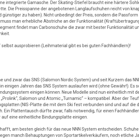
ne integrierte Gamasche. Der Skating-Stiefel braucht eine härtere Sohl
tte. Die Preisspanne der angebotenen Langlaufschuhen reicht von kna
 günstiger zu haben). Nicht unbedingt der Preis, sondern die Passform 
n muss man erhebliche Abstriche an der Funktionalität (Kraftübertragun
egment findet man Carbonschuhe die zwar mit bester Funktionalität u
keit.
elbst ausprobieren (Leihmaterial gibt es bei guten Fachhändlern)!
eme und zwar das SNS (Salomon Nordic System) und seit Kurzem das N
 in einigen Jahren das SNS System auslaufen wird (ohne Gewähr!). Es s
 Bindungssystem einigen können. Neue Modelle sind nun einheitlich mit 
„Prolink“, Salomon und Atomic „Turnamic“ – kompatibel. Aber der Teuf
ngsplatten (NIS-Platte die mit dem Ski fest verbunden sind und auf die d
 Ein Plattentausch dürfte zwar, falls notwendig, für einen Fachhändler
 auf eine einheitliche Bindungsplatte einigen.
hafft, am besten gleich für das neue NNN System entscheiden. Schuhe
gegen manch Behauptungen von Sportartikelverkäufern, noch etliche J