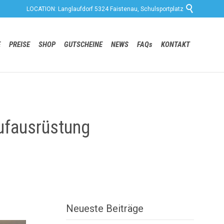

LOCATION: Langlaufdorf 5324 Faistenau, Schulsportplatz
Skip
E
PREISE
SHOP
GUTSCHEINE
NEWS
FAQs
KONTAKT
to
content
aufausrüstung
Neueste Beiträge