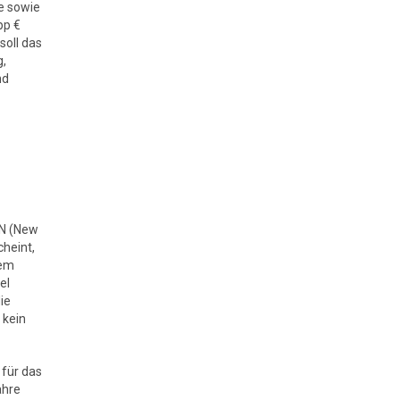
e sowie
pp €
soll das
g,
nd
NN (New
cheint,
dem
el
ie
 kein
 für das
ahre