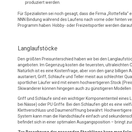
produziert werden.
Für Spezialisten sei noch gesagt, dass die Firma „Rottefella“
NNN Bindung während des Laufens nach vorne oder hinten ver
Programm haben. Hobby- oder Freizeitsportler werden darauf
Langlaufstöcke
Den größten Preisunterschied haben wir bei den Langlaufstöck
angeboten. Im Gegenzug kosten die teuersten, ultraleichten C
Natürlich ist es eine Kostenfrage, aber von den ganz billigen
austariert, Griff, Schlaufe und Teller meist aus schlechter Quali
sportlicher Läufer wird mit einem hochwertigeren Stock (Pre
Skiwanderer können hingegen auch zu günstigeren Modellen 
Griff und Schlaufe sind ein wichtiger Komponententeil eines 
bei Nässe) oder PU Griffe. Bei den Schlaufen gibt es eine vie
Klettverschluss und Daumenöffnung bewährt. Hochwertigere 
System kann man die Handschlaufe einfach und sekundenschnel
befindet sich in einer optimalen Ausgangsposition – bringt zus
Zur Berechnung der passenden Stocklänge kann man fol