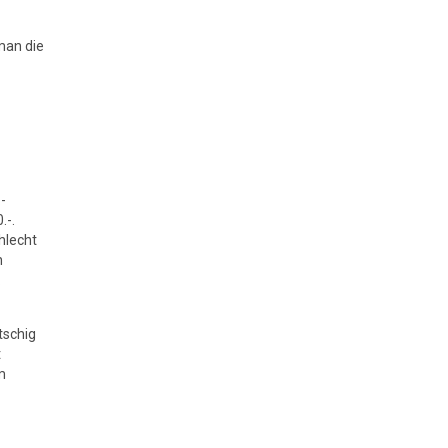
man die
-
.-.
hlecht
n
.
tschig
t
m